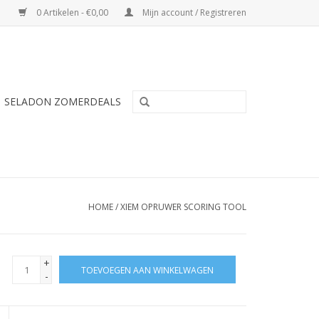
0 Artikelen - €0,00
Mijn account / Registreren
SELADON ZOMERDEALS
HOME
/
XIEM OPRUWER SCORING TOOL
+
TOEVOEGEN AAN WINKELWAGEN
-