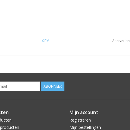
XIEM
Aan verlan
ABONNEER
cten
Mijn account
ducten
Registreren
producten
Mijn bestellingen