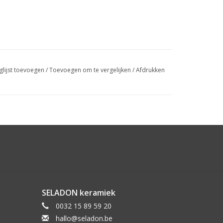
glijst toevoegen
/
Toevoegen om te vergelijken
/
Afdrukken
SELADON keramiek
0032 15 89 59 20
hallo@seladon.be