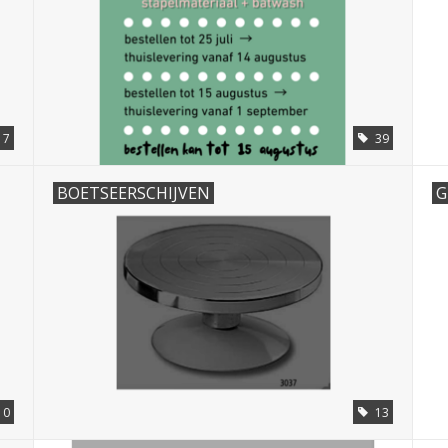
7
39
BOETSEERSCHIJVEN
G
10
13