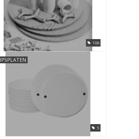
106
IPSPLATEN
5