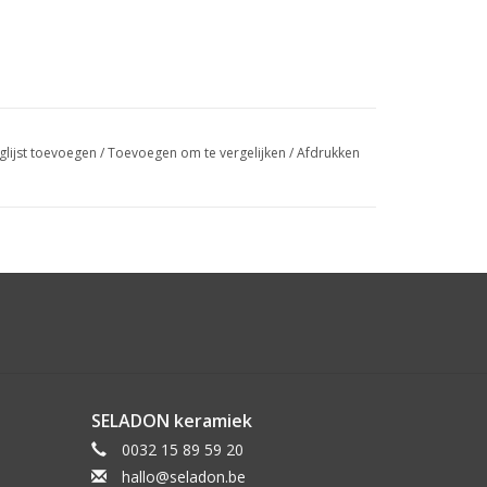
glijst toevoegen
/
Toevoegen om te vergelijken
/
Afdrukken
SELADON keramiek
0032 15 89 59 20
hallo@seladon.be