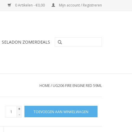
0 Artikelen - €0,00
Mijn account / Registreren
SELADON ZOMERDEALS
HOME
/
UG206 FIRE ENGINE RED 59ML
+
TOEVOEGEN AAN WINKELWAGEN
-