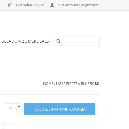
0 Artikelen - €0,00
Mijn account / Registreren
SELADON ZOMERDEALS
HOME
/
UG19 ELECTRA BLUE 59 ML
+
TOEVOEGEN AAN WINKELWAGEN
-