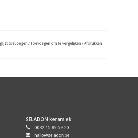
glijst toevoegen
/
Toevoegen om te vergelijken
/
Afdrukken
SELADON keramiek
0032 15 89 59 20
hallo@seladon.be