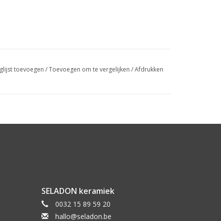
glijst toevoegen
/
Toevoegen om te vergelijken
/
Afdrukken
SELADON keramiek
0032 15 89 59 20
hallo@seladon.be