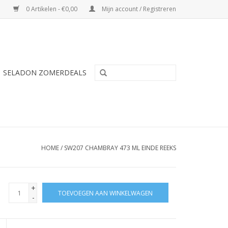
0 Artikelen - €0,00
Mijn account / Registreren
SELADON ZOMERDEALS
HOME
/
SW207 CHAMBRAY 473 ML EINDE REEKS
+
TOEVOEGEN AAN WINKELWAGEN
-