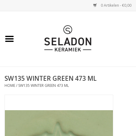
0 Artikelen - €0,00
Home
WEBSHOP
openingsuren
SW135 WINTER GREEN 473 ML
VERZENDING
HOME
/
SW135 WINTER GREEN 473 ML
OVER SELADON
SELADON ZOMERDEALS