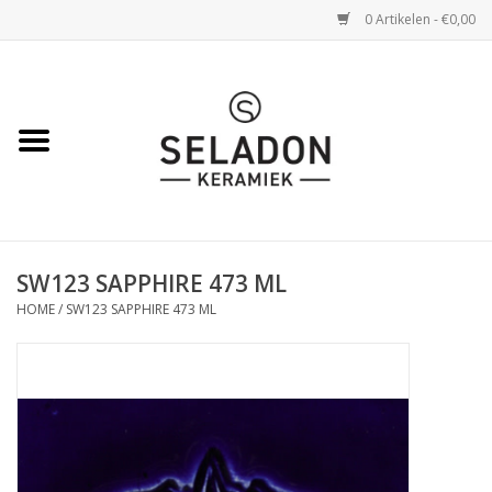
0 Artikelen - €0,00
Home
WEBSHOP
openingsuren
SW123 SAPPHIRE 473 ML
VERZENDING
HOME
/
SW123 SAPPHIRE 473 ML
OVER SELADON
SELADON ZOMERDEALS