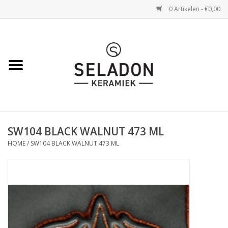
0 Artikelen - €0,00
Home
WEBSHOP
openingsuren
SW104 BLACK WALNUT 473 ML
VERZENDING
HOME
/
SW104 BLACK WALNUT 473 ML
OVER SELADON
SELADON ZOMERDEALS