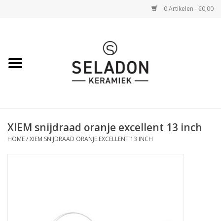
0 Artikelen - €0,00
Home
WEBSHOP
openingsuren
XIEM snijdraad oranje excellent 13 inch
VERZENDING
HOME
/
XIEM SNIJDRAAD ORANJE EXCELLENT 13 INCH
OVER SELADON
SELADON ZOMERDEALS