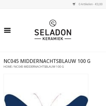
0 Artikelen - €0,00
Home
WEBSHOP
openingsuren
NC045 MIDDERNACHTSBLAUW 100 G
VERZENDING
HOME
/
NC045 MIDDERNACHTSBLAUW 100 G
OVER SELADON
SELADON ZOMERDEALS