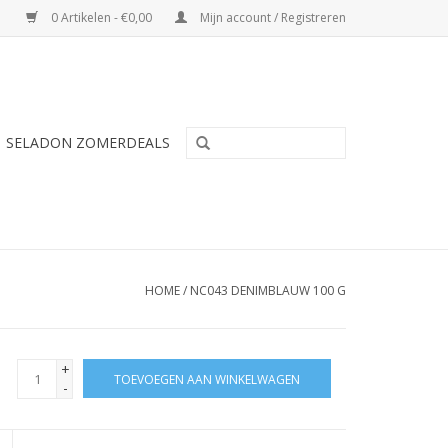
0 Artikelen - €0,00
Mijn account / Registreren
SELADON ZOMERDEALS
HOME
/
NC043 DENIMBLAUW 100 G
+
TOEVOEGEN AAN WINKELWAGEN
-