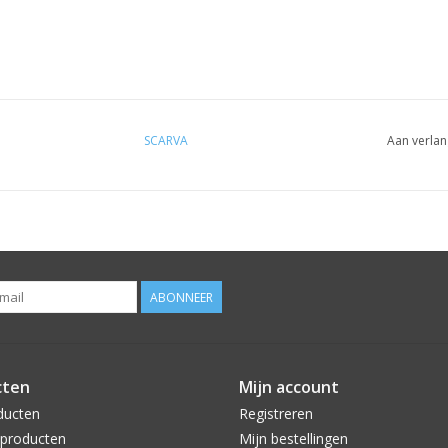
SCARVA
Aan verlan
ABONNEER
cten
Mijn account
ducten
Registreren
producten
Mijn bestellingen