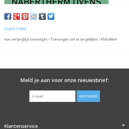
NABERTHERM
Aan verlanglijst toevoegen
/
Toevoegen om te vergelijken
/
Afdrukken
Meld je aan voor onze nieuwsbrief:
ABONNEER
VRAAG JE persoonlijke OFFERTE aan via
hallo@seladon.be
Nabertherm NE140 voorlader 3-zijdig verhit
Klantenservice