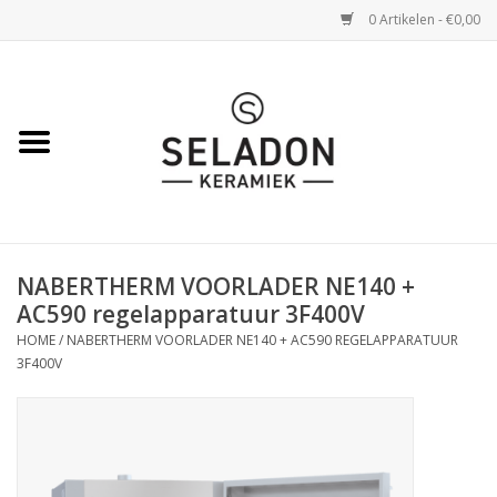
0 Artikelen - €0,00
Home
WEBSHOP
openingsuren
NABERTHERM VOORLADER NE140 +
VERZENDING
AC590 regelapparatuur 3F400V
HOME
/
NABERTHERM VOORLADER NE140 + AC590 REGELAPPARATUUR
OVER SELADON
3F400V
SELADON ZOMERDEALS