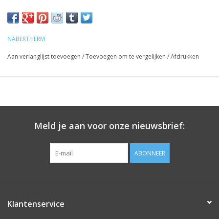
NABERTHERM
Aan verlanglijst toevoegen
/
Toevoegen om te vergelijken
/
Afdrukken
Meld je aan voor onze nieuwsbrief:
ABONNEER
VRAAG JE persoonlijke OFFERTE aan via
hallo@seladon.be
Nabertherm TOP160 bovenlader rond - 3 fases
Klantenservice