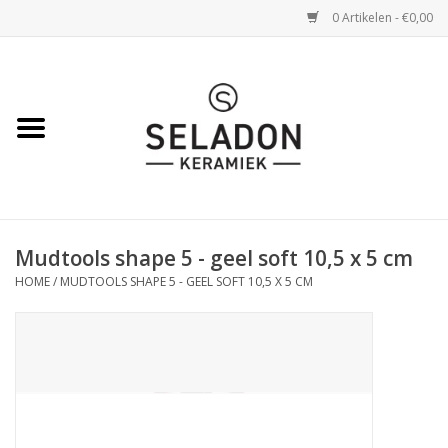
0 Artikelen - €0,00
Home
WEBSHOP
openingsuren
Mudtools shape 5 - geel soft 10,5 x 5 cm
VERZENDING
HOME
/
MUDTOOLS SHAPE 5 - GEEL SOFT 10,5 X 5 CM
OVER SELADON
SELADON ZOMERDEALS