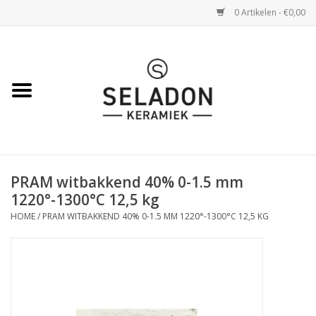
0 Artikelen - €0,00
Home
WEBSHOP
openingsuren
PRAM witbakkend 40% 0-1.5 mm
VERZENDING
1220°-1300°C 12,5 kg
HOME
/
PRAM WITBAKKEND 40% 0-1.5 MM 1220°-1300°C 12,5 KG
OVER SELADON
SELADON ZOMERDEALS