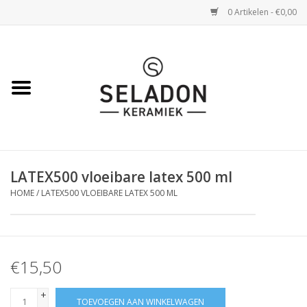
0 Artikelen - €0,00
Home
WEBSHOP
openingsuren
LATEX500 vloeibare latex 500 ml
VERZENDING
HOME
/
LATEX500 VLOEIBARE LATEX 500 ML
OVER SELADON
SELADON ZOMERDEALS
€15,50
+
TOEVOEGEN AAN WINKELWAGEN