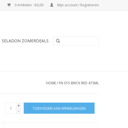
0 Artikelen - €0,00
Mijn account / Registreren
SELADON ZOMERDEALS
HOME
/
FN 015 BRICK RED 473ML
+
TOEVOEGEN AAN WINKELWAGEN
-