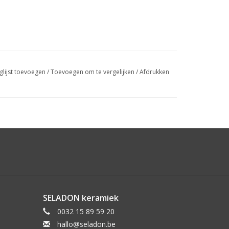
glijst toevoegen
/
Toevoegen om te vergelijken
/
Afdrukken
SELADON keramiek
0032 15 89 59 20
hallo@seladon.be