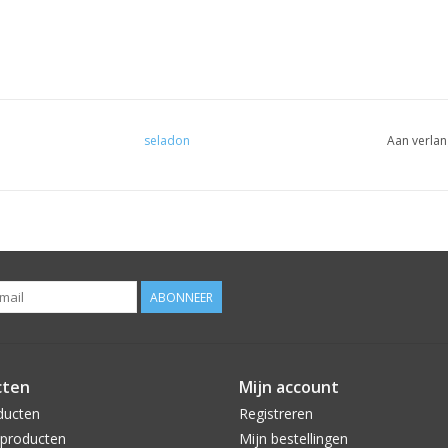
seladon
Aan verlan
ABONNEER
cten
Mijn account
ducten
Registreren
producten
Mijn bestellingen