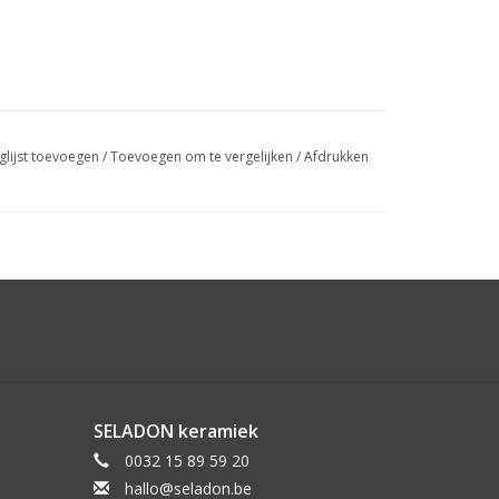
glijst toevoegen
/
Toevoegen om te vergelijken
/
Afdrukken
SELADON keramiek
0032 15 89 59 20
hallo@seladon.be