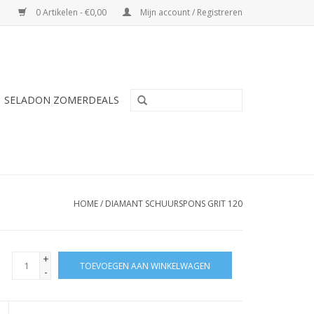
0 Artikelen - €0,00
Mijn account / Registreren
SELADON ZOMERDEALS
HOME
/
DIAMANT SCHUURSPONS GRIT 120
+
TOEVOEGEN AAN WINKELWAGEN
-