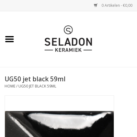
0 Artikelen - €0,00
Home
WEBSHOP
openingsuren
UG50 jet black 59ml
VERZENDING
HOME
/
UG50 JET BLACK 59ML
OVER SELADON
SELADON ZOMERDEALS