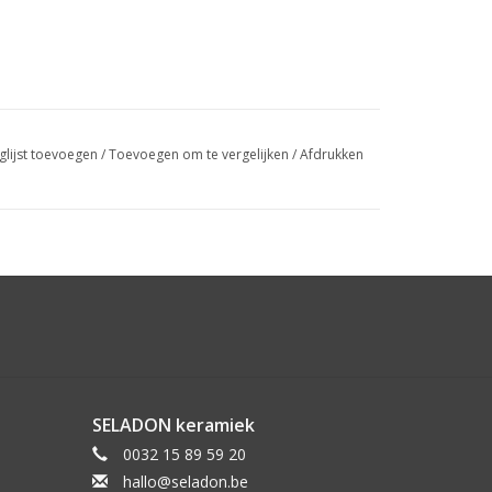
glijst toevoegen
/
Toevoegen om te vergelijken
/
Afdrukken
SELADON keramiek
0032 15 89 59 20
hallo@seladon.be