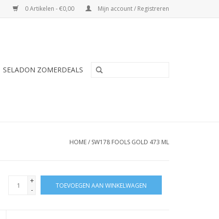
0 Artikelen - €0,00
Mijn account / Registreren
SELADON ZOMERDEALS
HOME
/
SW178 FOOLS GOLD 473 ML
+
TOEVOEGEN AAN WINKELWAGEN
-