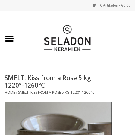
0 Artikelen - €0,00
Home
WEBSHOP
openingsuren
SMELT. Kiss from a Rose 5 kg
VERZENDING
1220°-1260°C
HOME
/
SMELT. KISS FROM A ROSE 5 KG 1220°-1260°C
OVER SELADON
SELADON ZOMERDEALS