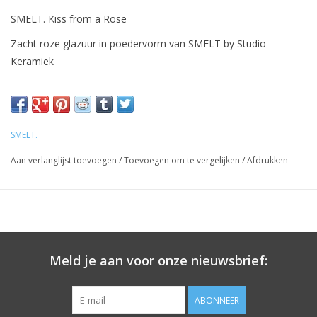
SMELT. Kiss from a Rose
Zacht roze glazuur in poedervorm van SMELT by Studio
Keramiek
cone 6-8 1220°- 1260°C
Inclusief gratis mini-cursus om deze glazuren perfect aan te
maken en te gebruiken.
SMELT.
Aan verlanglijst toevoegen
/
Toevoegen om te vergelijken
/
Afdrukken
De glazuren van SMELT zijn ontwikkeld door keramiste en
keramiekdocente Nora Nuyts.
Deze glazuren hebben hun dienst jarenlang bewezen in haar
cursussen. Ze zijn echt heel stabiel en zullen zelden teleurstellen.
Meld je aan voor onze nieuwsbrief:
Ze gedragen zich op hun best op een Cone 6 (1222-1240°C),
maar vertonen geen extreem afloopgedrag bij iets hogere
temperaturen (tot cone 8)
ABONNEER