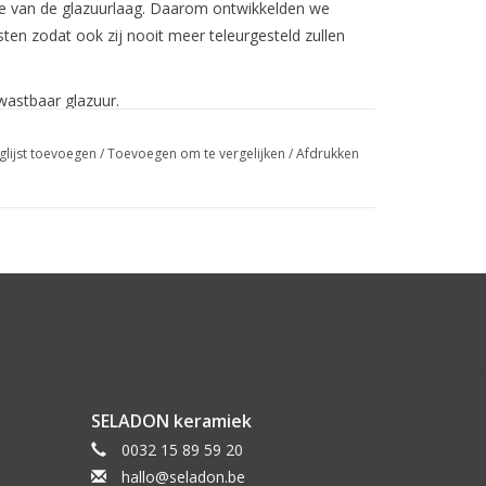
kte van de glazuurlaag. Daarom ontwikkelden we
ten zodat ook zij nooit meer teleurgesteld zullen
wastbaar glazuur.
j aankoop van de SMELT glazuren.
glijst toevoegen
/
Toevoegen om te vergelijken
/
Afdrukken
SELADON keramiek
0032 15 89 59 20
hallo@seladon.be