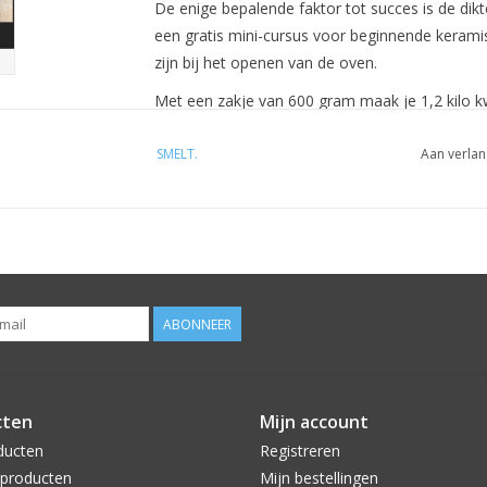
De enige bepalende faktor tot succes is de di
een gratis mini-cursus voor beginnende keramis
zijn bij het openen van de oven.
Met een zakje van 600 gram maak je 1,2 kilo k
Je ontvangt gratis toegang tot deze cursus bi
SMELT.
Aan verlan
ABONNEER
cten
Mijn account
ducten
Registreren
producten
Mijn bestellingen