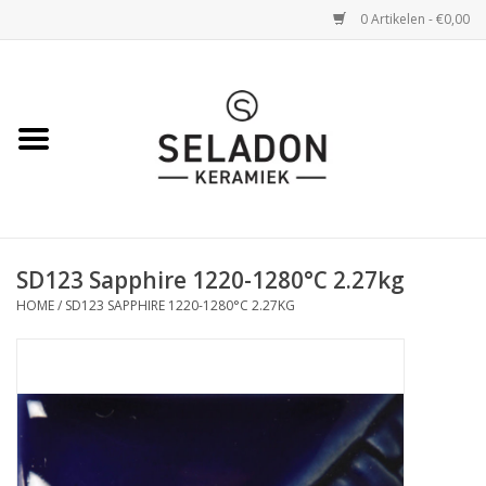
0 Artikelen - €0,00
Home
WEBSHOP
openingsuren
SD123 Sapphire 1220-1280°C 2.27kg
VERZENDING
HOME
/
SD123 SAPPHIRE 1220-1280°C 2.27KG
OVER SELADON
SELADON ZOMERDEALS