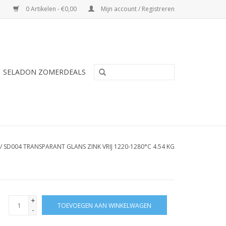
0 Artikelen - €0,00
Mijn account / Registreren
SELADON ZOMERDEALS
/
SD004 TRANSPARANT GLANS ZINK VRIJ 1220-1280°C 4.54 KG
+
TOEVOEGEN AAN WINKELWAGEN
-