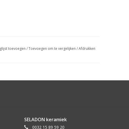
glijst toevoegen
/
Toevoegen om te vergelijken
/
Afdrukken
SELADON keramiek
0032 15 89 59 20