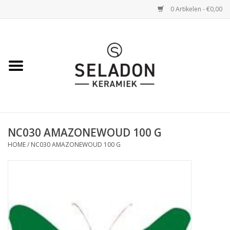
0 Artikelen - €0,00
Home
WEBSHOP
openingsuren
NC030 AMAZONEWOUD 100 G
VERZENDING
HOME
/
NC030 AMAZONEWOUD 100 G
OVER SELADON
SELADON ZOMERDEALS