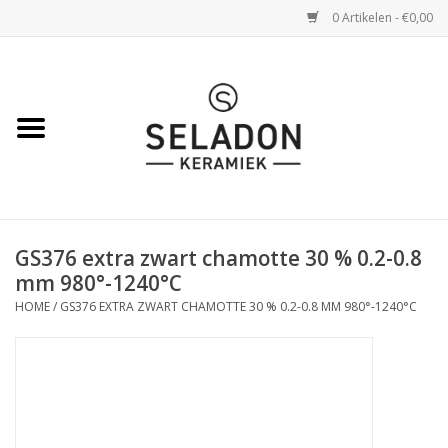
0 Artikelen - €0,00
Home
WEBSHOP
openingsuren
GS376 extra zwart chamotte 30 % 0.2-0.8
VERZENDING
mm 980°-1240°C
HOME
/
GS376 EXTRA ZWART CHAMOTTE 30 % 0.2-0.8 MM 980°-1240°C
OVER SELADON
SELADON ZOMERDEALS