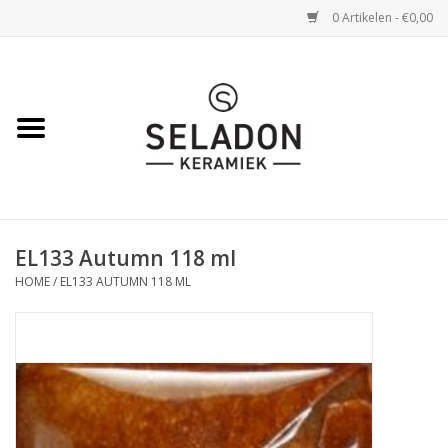
0 Artikelen - €0,00
Home
WEBSHOP
openingsuren
EL133 Autumn 118 ml
VERZENDING
HOME
/
EL133 AUTUMN 118 ML
OVER SELADON
SELADON ZOMERDEALS