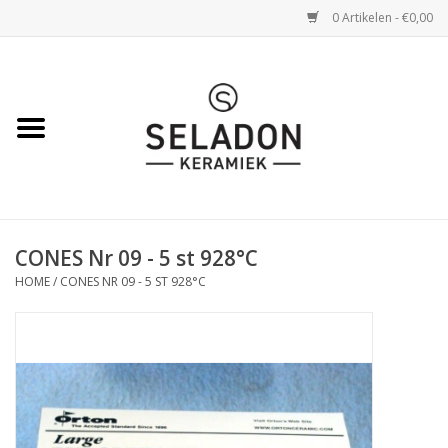
0 Artikelen - €0,00
Home
WEBSHOP
openingsuren
CONES Nr 09 - 5 st 928°C
VERZENDING
HOME
/
CONES NR 09 - 5 ST 928°C
OVER SELADON
SELADON ZOMERDEALS