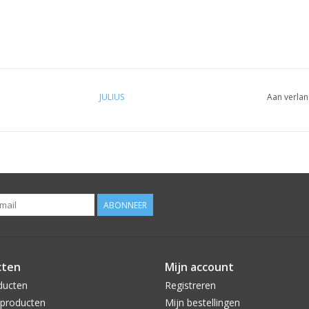
JULIUS
Aan verlan
ABONNEER
cten
Mijn account
ducten
Registreren
producten
Mijn bestellingen