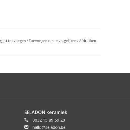
glijst toevoegen
/
Toevoegen om te vergelijken
/
Afdrukken
SELADON keramiek
0032 15 89 59 20
hallo@seladon.be