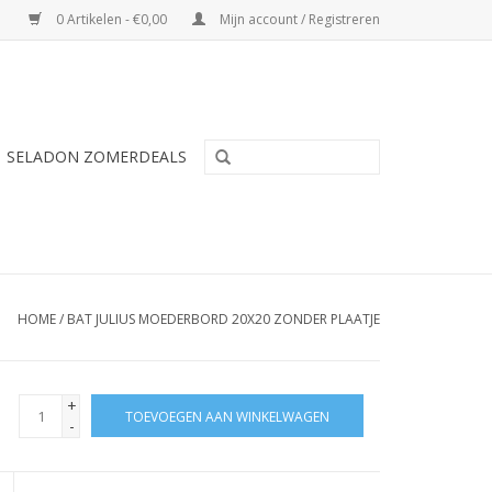
0 Artikelen - €0,00
Mijn account / Registreren
SELADON ZOMERDEALS
HOME
/
BAT JULIUS MOEDERBORD 20X20 ZONDER PLAATJE
+
TOEVOEGEN AAN WINKELWAGEN
-