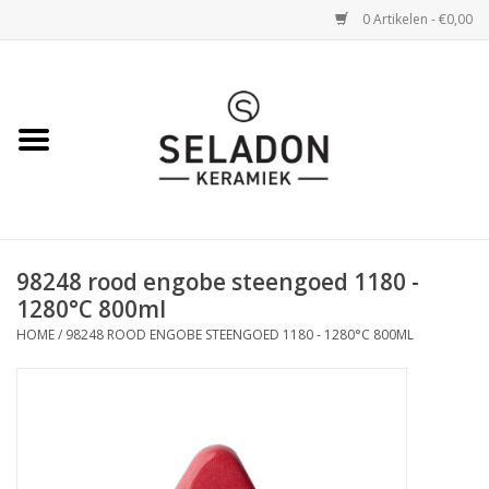
0 Artikelen - €0,00
Home
WEBSHOP
openingsuren
98248 rood engobe steengoed 1180 -
VERZENDING
1280°C 800ml
HOME
/
98248 ROOD ENGOBE STEENGOED 1180 - 1280°C 800ML
OVER SELADON
SELADON ZOMERDEALS