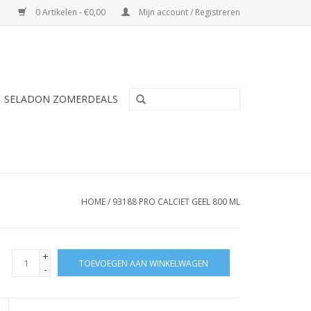
0 Artikelen - €0,00
Mijn account / Registreren
SELADON ZOMERDEALS
HOME
/
93188 PRO CALCIET GEEL 800 ML
+
TOEVOEGEN AAN WINKELWAGEN
-