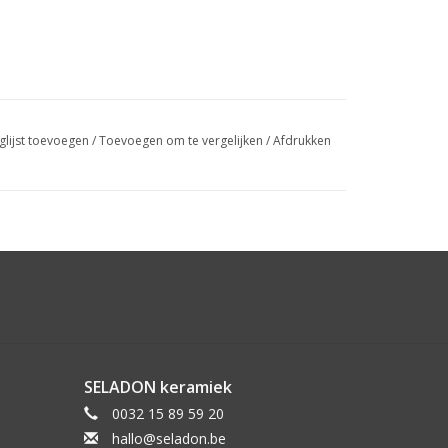
glijst toevoegen
/
Toevoegen om te vergelijken
/
Afdrukken
SELADON keramiek
0032 15 89 59 20
hallo@seladon.be