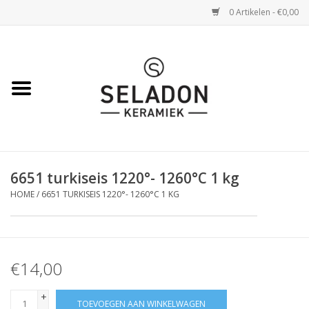
0 Artikelen - €0,00
Home
WEBSHOP
openingsuren
6651 turkiseis 1220°- 1260°C 1 kg
VERZENDING
HOME
/
6651 TURKISEIS 1220°- 1260°C 1 KG
OVER SELADON
SELADON ZOMERDEALS
€14,00
+
TOEVOEGEN AAN WINKELWAGEN