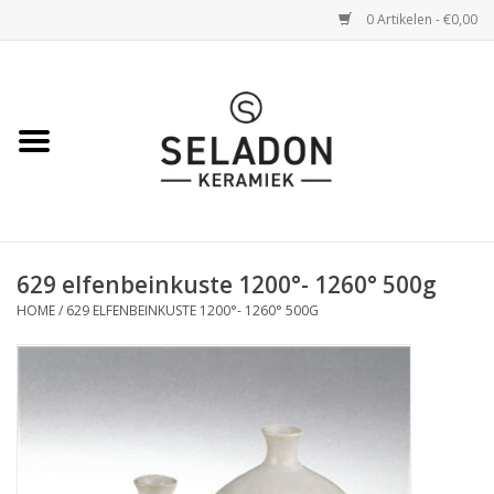
0 Artikelen - €0,00
Home
WEBSHOP
openingsuren
629 elfenbeinkuste 1200°- 1260° 500g
VERZENDING
HOME
/
629 ELFENBEINKUSTE 1200°- 1260° 500G
OVER SELADON
SELADON ZOMERDEALS