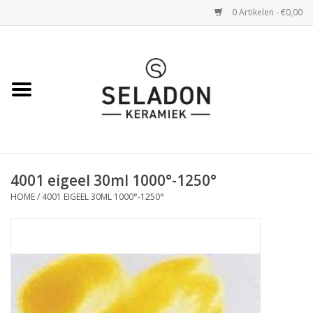
0 Artikelen - €0,00
Home
WEBSHOP
openingsuren
4001 eigeel 30ml 1000°-1250°
VERZENDING
HOME
/
4001 EIGEEL 30ML 1000°-1250°
OVER SELADON
SELADON ZOMERDEALS