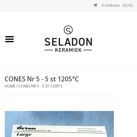
0 Artikelen - €0,00
Home
WEBSHOP
openingsuren
CONES Nr 5 - 5 st 1205°C
VERZENDING
HOME
/
CONES NR 5 - 5 ST 1205°C
OVER SELADON
SELADON ZOMERDEALS