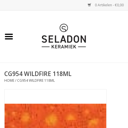
0 Artikelen - €0,00
Home
WEBSHOP
openingsuren
CG954 WILDFIRE 118ML
VERZENDING
HOME
/
CG954 WILDFIRE 118ML
OVER SELADON
SELADON ZOMERDEALS