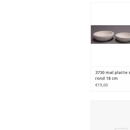
DUTCH MOLDS 3730 m
schaal rond 1
TOEVOEGEN AAN WI
3730 mal platte 
rond 18 cm
€19,00
DUTCH MOLDS STWAS
500 ml
TOEVOEGEN AAN WI