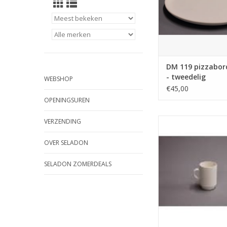
DM 119 pizzabor
- tweedelig
WEBSHOP
€45,00
OPENINGSUREN
DUTCH MOLDS DM 1
VERZENDING
MET OOR (ideaa
vaatwasser
OVER SELADON
TOEVOEGEN AAN WI
SELADON ZOMERDEALS