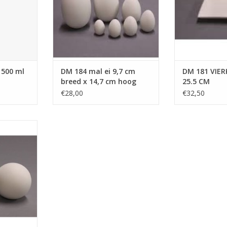
500 ml
DM 184 mal ei 9,7 cm
DM 181 VIE
breed x 14,7 cm hoog
25.5 CM
€28,00
€32,50
3 BOL 5 EN
NKELWAGEN