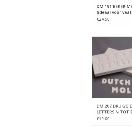
DM 191 BEKER M
(ideaal voor vaa
€24,50
DUTCH MOLDS D
DRUK/GIETVORM LETT
Z
TOEVOEGEN AAN WI
DM 207 DRUK/G
LETTERS N TOT 
€19,00