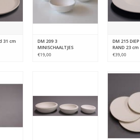
d 31 cm
DM 209 3
DM 215 DIEP
MINISCHAALTJES
RAND 23 cm
€19,00
€39,00
91 BEKER
DUTCH MOLDS 3733 mal platte
DUTCH MOLDS
l voor
schaal rond 35 cm
SPIEGE
)
TOEVOEGEN AAN WINKELWAGEN
TOEVOEGEN AA
NKELWAGEN