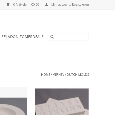
0 Artikelen - €0,00
Mijn account / Registreren
SELADON ZOMERDEALS
HOME
/
MERKEN
/
DUTCH MOLDS
 DM 215 DIEP
DUTCH MOLDS DM 206
 RAND 23 cm
DRUK/GIETVORM LETTERS A TOT
M
N WINKELWAGEN
TOEVOEGEN AAN WINKELWAGEN