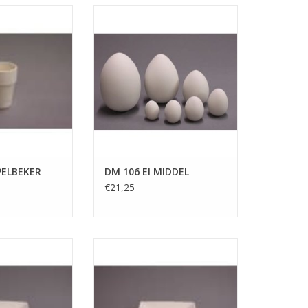
LDS DM 115
DUTCH MOLDS DM 106 EI MIDDEL
LBEKER
TOEVOEGEN AAN WINKELWAGEN
N WINKELWAGEN
PELBEKER
DM 106 EI MIDDEL
€21,25
M 181 VIERKANT
DUTCH MOLDS DM 180 VIERKANT
25.5 CM
BORD 20.5 CM
N WINKELWAGEN
TOEVOEGEN AAN WINKELWAGEN