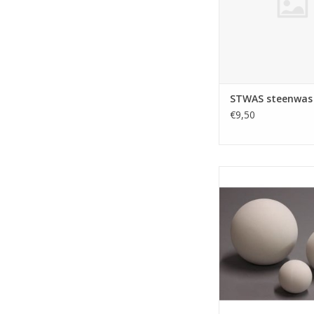
STWAS steenwas 
€9,50
DUTCH MOLDS DM 12
6 CM
TOEVOEGEN AAN WI