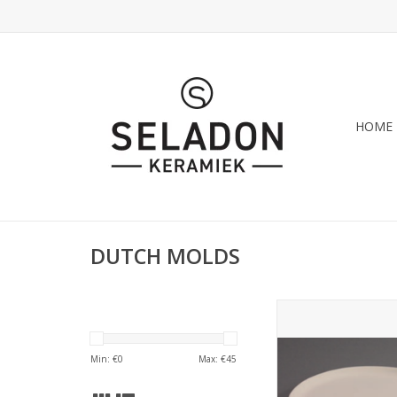
HOME
DUTCH MOLDS
DUTCH MOLDS D
pizzabord 31 cm - 
TOEVOEGEN AAN WI
Min: €
0
Max: €
45