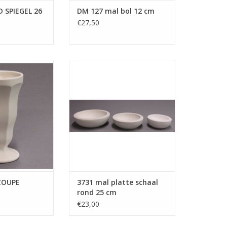
 SPIEGEL 26
DM 127 mal bol 12 cm
€27,50
DS DM 103X
DUTCH MOLDS 3731 mal platte
PE GROOT
schaal rond 25 cm
N WINKELWAGEN
TOEVOEGEN AAN WINKELWAGEN
COUPE
3731 mal platte schaal
rond 25 cm
€23,00