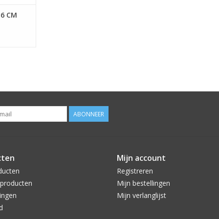
 6 CM
ABONNEER
cten
Mijn account
ducten
Registreren
producten
Mijn bestellingen
ingen
Mijn verlanglijst
d