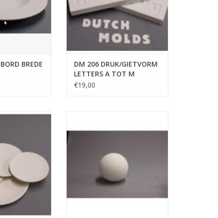
 BORD BREDE
DM 206 DRUK/GIETVORM
LETTERS A TOT M
€19,00
 DM 141 BORD
DUTCH MOLDS DM 127 mal bol
L 26 cm
12 cm
N WINKELWAGEN
TOEVOEGEN AAN WINKELWAGEN