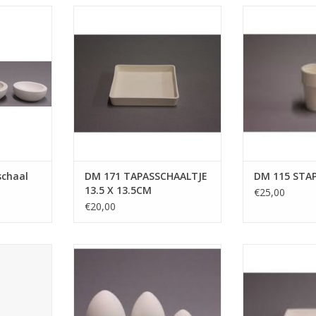
al platte
DUTCH MOLDS DM 171
DUTCH MO
8 cm
TAPASSCHAALTJE 13.5 X 13.5CM
STAPE
NKELWAGEN
TOEVOEGEN AAN WINKELWAGEN
TOEVOEGEN AA
schaal
DM 171 TAPASSCHAALTJE
DM 115 STA
13.5 X 13.5CM
€25,00
€20,00
 steenwas
DUTCH MOLDS DM 184 mal ei 9,7
DUTCH MOLDS D
cm breed x 14,7 cm hoog
BORD 
NKELWAGEN
TOEVOEGEN AAN WINKELWAGEN
TOEVOEGEN AA