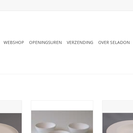
WEBSHOP
OPENINGSUREN
VERZENDING
OVER SELADON
M 119
DUTCH MOLDS DM 209 3
DUTCH MOLDS
tweedelig
MINISCHAALTJES
BORD BREDE
NKELWAGEN
TOEVOEGEN AAN WINKELWAGEN
TOEVOEGEN AA