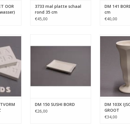
ET OOR
3733 mal platte schaal
DM 141 BORD
twasser)
rond 35 cm
cm
€45,00
€40,00
M 207
DUTCH MOLDS DM 150 SUSHI
DUTCH MOL
ERS N TOT
BORD
IJSCOU
TOEVOEGEN AAN WINKELWAGEN
TOEVOEGEN AA
NKELWAGEN
IETVORM
DM 150 SUSHI BORD
DM 103X IJS
Z
GROOT
€26,00
€34,00