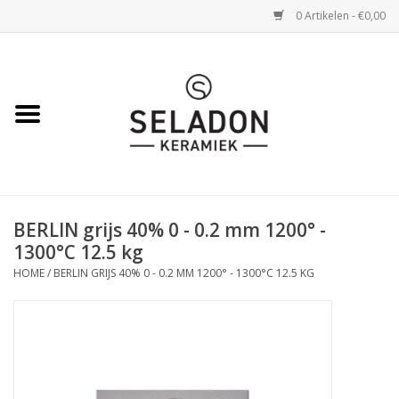
0 Artikelen - €0,00
Home
WEBSHOP
openingsuren
BERLIN grijs 40% 0 - 0.2 mm 1200° -
VERZENDING
1300°C 12.5 kg
HOME
/
BERLIN GRIJS 40% 0 - 0.2 MM 1200° - 1300°C 12.5 KG
OVER SELADON
SELADON ZOMERDEALS