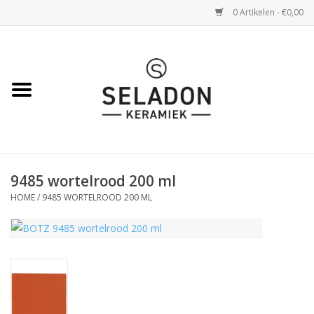
0 Artikelen - €0,00
Home
WEBSHOP
openingsuren
9485 wortelrood 200 ml
VERZENDING
HOME
/
9485 WORTELROOD 200 ML
OVER SELADON
SELADON ZOMERDEALS