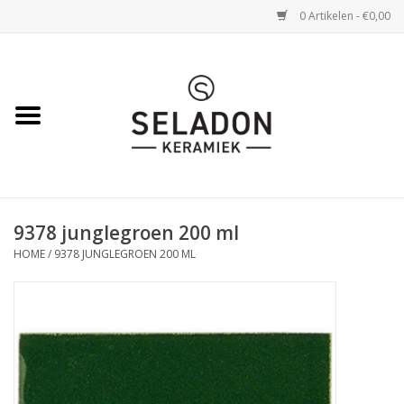
0 Artikelen - €0,00
Home
WEBSHOP
openingsuren
9378 junglegroen 200 ml
VERZENDING
HOME
/
9378 JUNGLEGROEN 200 ML
OVER SELADON
SELADON ZOMERDEALS