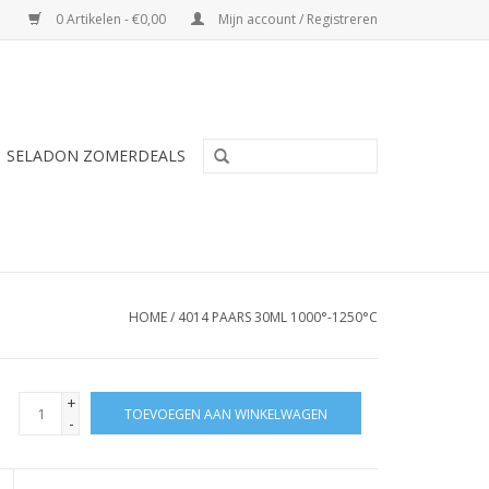
0 Artikelen - €0,00
Mijn account / Registreren
SELADON ZOMERDEALS
HOME
/
4014 PAARS 30ML 1000°-1250°C
+
TOEVOEGEN AAN WINKELWAGEN
-