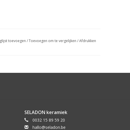
glijst toevoegen
/
Toevoegen om te vergelijken
/
Afdrukken
SELADON keramiek
0032 15 89 59 20
hallo@seladon.be