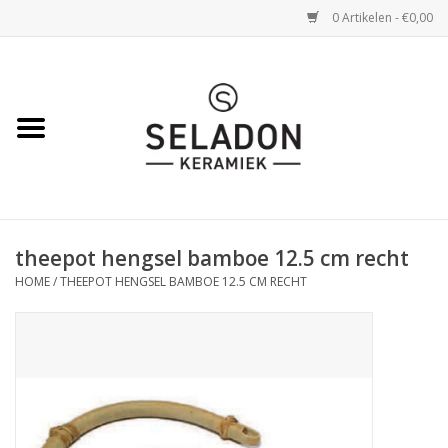
0 Artikelen - €0,00
Home
WEBSHOP
openingsuren
theepot hengsel bamboe 12.5 cm recht
VERZENDING
HOME
/
THEEPOT HENGSEL BAMBOE 12.5 CM RECHT
OVER SELADON
SELADON ZOMERDEALS