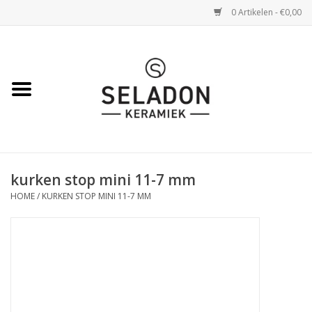
0 Artikelen - €0,00
Home
WEBSHOP
openingsuren
kurken stop mini 11-7 mm
VERZENDING
HOME
/
KURKEN STOP MINI 11-7 MM
OVER SELADON
SELADON ZOMERDEALS