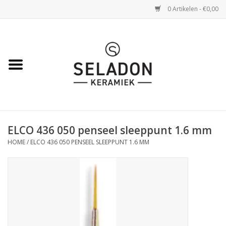
0 Artikelen - €0,00
Home
WEBSHOP
openingsuren
ELCO 436 050 penseel sleeppunt 1.6 mm
VERZENDING
HOME
/
ELCO 436 050 PENSEEL SLEEPPUNT 1.6 MM
OVER SELADON
SELADON ZOMERDEALS