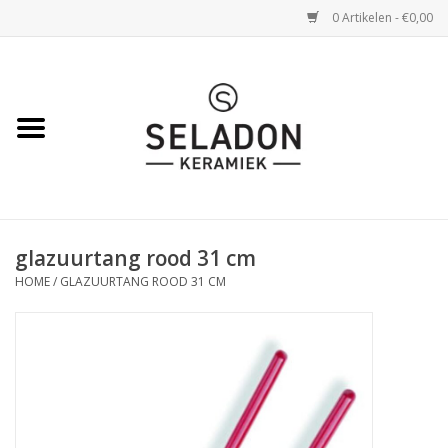
0 Artikelen - €0,00
Home
WEBSHOP
openingsuren
glazuurtang rood 31 cm
VERZENDING
HOME
/
GLAZUURTANG ROOD 31 CM
OVER SELADON
SELADON ZOMERDEALS