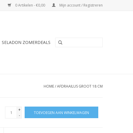
0 Artikelen - €0,00
Mijn account / Registreren
SELADON ZOMERDEALS
HOME
/
AFDRAAILUS GROOT 18 CM
+
TOEVOEGEN AAN WINKELWAGEN
-