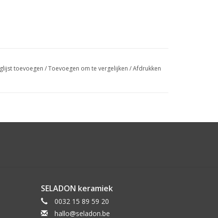
glijst toevoegen
/
Toevoegen om te vergelijken
/
Afdrukken
SELADON keramiek
0032 15 89 59 20
hallo@seladon.be