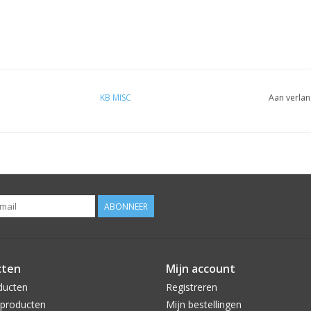
KB MISC
Aan verlan
ABONNEER
cten
Mijn account
ducten
Registreren
producten
Mijn bestellingen