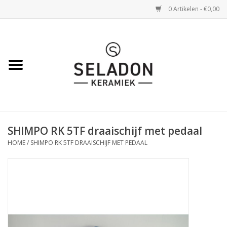
0 Artikelen - €0,00
Home
WEBSHOP
openingsuren
SHIMPO RK 5TF draaischijf met pedaal
VERZENDING
HOME
/
SHIMPO RK 5TF DRAAISCHIJF MET PEDAAL
OVER SELADON
SELADON ZOMERDEALS