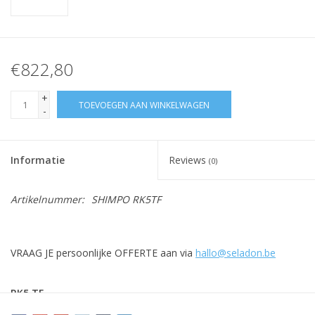
€822,80
+
TOEVOEGEN AAN WINKELWAGEN
-
Informatie
Reviews
(0)
Artikelnummer:
SHIMPO RK5TF
VRAAG JE persoonlijke OFFERTE aan via
hallo@seladon.be
RK5 TF
Makkelijk op te bergen