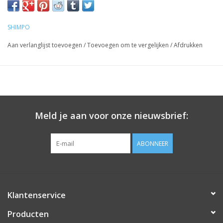
Weegt slechts 12 kg
100 Watt vermogen
SHIMPO
10 kg draaigewicht
Aan verlanglijst toevoegen
/
Toevoegen om te vergelijken
/
Afdrukken
Inclusief 2 plastic bats 25cm
Plastic slibbak uit één deel
Aandrijving met voetpedaal
Ideaal om mee te nemen
Meld je aan voor onze nieuwsbrief:
ABONNEER
Klantenservice
Producten