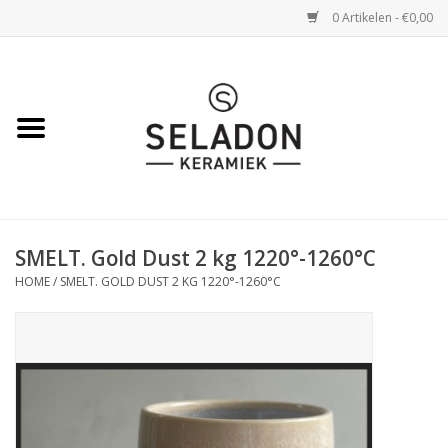
0 Artikelen - €0,00
Home
WEBSHOP
openingsuren
SMELT. Gold Dust 2 kg 1220°-1260°C
VERZENDING
HOME
/
SMELT. GOLD DUST 2 KG 1220°-1260°C
OVER SELADON
SELADON ZOMERDEALS