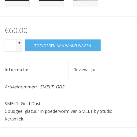
€60,00
+
TOEVOEGEN AAN WINKELWAGEN
-
Informatie
Reviews
(0)
Artikelnummer:
SMELT. GD2
SMELT. Gold Dust
Goudgeel glazuur in poedervorm van SMELT by Studio
Keramiek.
Cone 6-8 1220° - 1260°C