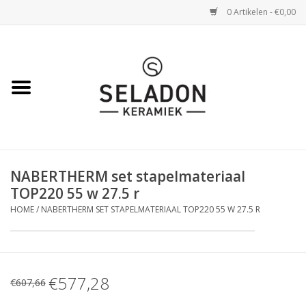
0 Artikelen - €0,00
Home
WEBSHOP
openingsuren
NABERTHERM set stapelmateriaal
VERZENDING
TOP220 55 w 27.5 r
HOME
/
NABERTHERM SET STAPELMATERIAAL TOP220 55 W 27.5 R
OVER SELADON
SELADON ZOMERDEALS
€577,28
€607,66